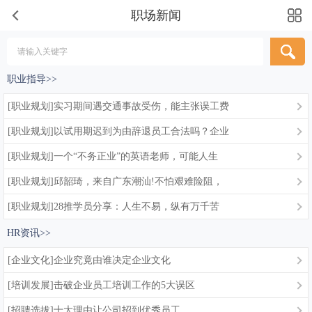
职场新闻
职业指导>>
[职业规划]实习期间遇交通事故受伤，能主张误工费
[职业规划]以试用期迟到为由辞退员工合法吗？企业
[职业规划]一个“不务正业”的英语老师，可能人生
[职业规划]邱韶琦，来自广东潮汕!不怕艰难险阻，
[职业规划]28推学员分享：人生不易，纵有万千苦
HR资讯>>
[企业文化]企业究竟由谁决定企业文化
[培训发展]击破企业员工培训工作的5大误区
[招聘选拔]十大理由让公司招到优秀员工