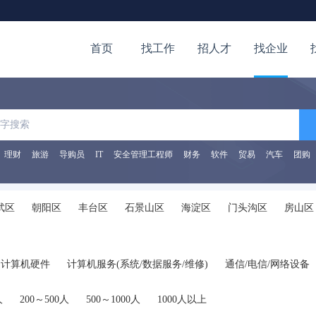
首页
找工作
招人才
找企业
理财
旅游
导购员
IT
安全管理工程师
财务
软件
贸易
汽车
团购
武区
朝阳区
丰台区
石景山区
海淀区
门头沟区
房山区
计算机硬件
计算机服务(系统/数据服务/维修)
通信/电信/网络设备
业自动化
会计/审计
金融/投资/证券
银行
保险
贸易/进出口
人
200～500人
500～1000人
1000人以上
家具/家电/工艺品/玩具/礼品
珠宝/奢侈品/收藏品
办公用品及设备