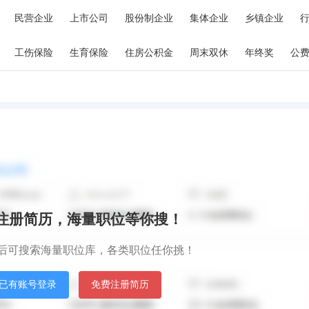
备/器械
广告
公关/市场推广/会展
影视/媒体/艺术/文化传播
民营企业
上市公司
股份制企业
集体企业
乡镇企业
物业管理/商业中心
中介服务
专业服务(咨询/人力资源/财会)
外包
酒店/旅游
工伤保险
娱乐/休闲/体育
生育保险
住房公积金
美容/保健
周末双休
生活服务(维修/家政/搬家等
年终奖
公
/电气/水利
交通补贴
住房补贴
新能源
高温津贴
原材料和加工
班车接送
环保
通信补贴
政府/公共事业
非
秒注册简历，海量职位等你搜！
后可搜索海量职位库，各类职位任你挑！
已有账号登录
免费注册简历