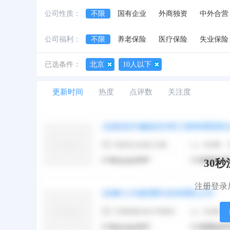
制药/生物工程
医疗/护理/卫生
医疗设
公司性质：
不限
国有企业
外商独资
中外合营
建筑/建材/工程
家居/室内设计/装潢
公司福利：
教育/培训/院校
不限
养老保险
学术/科研
医疗保险
餐饮业
失业保险
石油/化工/矿产/地质
公费旅游
8小时工作制
采掘业/冶炼
生日礼金
电力
已选条件：
北京
10人以下
其他行业
更新时间
热度
点评数
关注度
30
注册登录