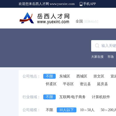
欢迎您来岳西人才网 www.yuexirc.com
手机APP
全国
[切换站点]
大家在搜
市场
公司地点：
不限
东城区
西城区
崇文区
宣
怀柔区
平谷区
密云县
延庆县
行业领域：
不限
互联网/电子商务
计算机软件
电子技术/半导体/集成电路
仪器仪表/工
公司规模：
不限
10人以下
10～50人
50～200
商场/百货/专卖店/超市
服装/纺织/皮革