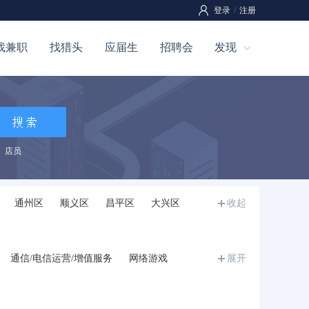
登录
/
注册
找兼职
找猎头
应届生
招聘会
发现
店员
通州区
顺义区
昌平区
大兴区
收起
通信/电信运营/增值服务
网络游戏
展开
批发/零售
快速消费品(食品/饮料/化妆品)
机械/设备/重工
汽车及零配件