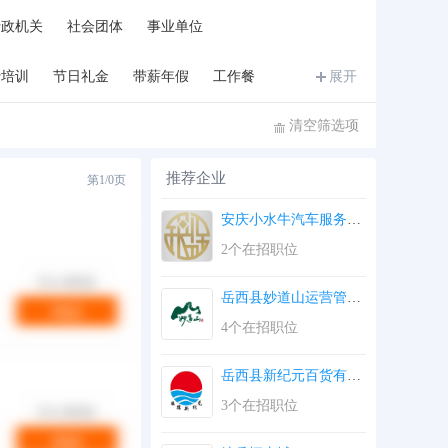
文字媒体/出版
印刷/包装/造纸
房地产开发
行政机关
社会团体
事业单位
服务
检测/检验/认证
法律
)
费培训
交通/运输/物流
节日礼金
带薪年假
航天/航空
工作餐
展开
盈利机构
农/林/牧/渔
多元化集团公司
清空筛选项
推荐企业
第
1/0
页
安庆小水牛汽车服务有...
第
1/0
页
2个在招职位
岳西县妙道山运营管理...
4个在招职位
岳西县新纪元百货有限...
3个在招职位