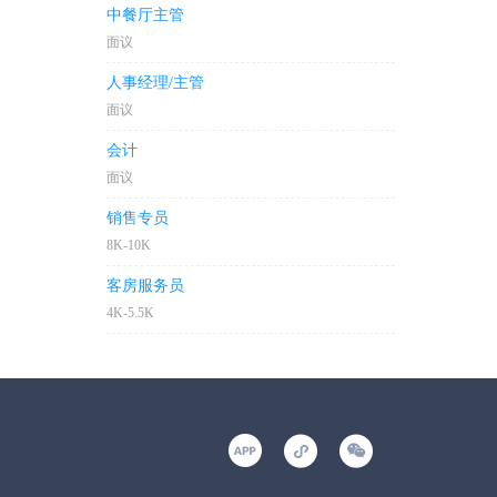
中餐厅主管
面议
人事经理/主管
面议
会计
面议
销售专员
8K-10K
客房服务员
4K-5.5K