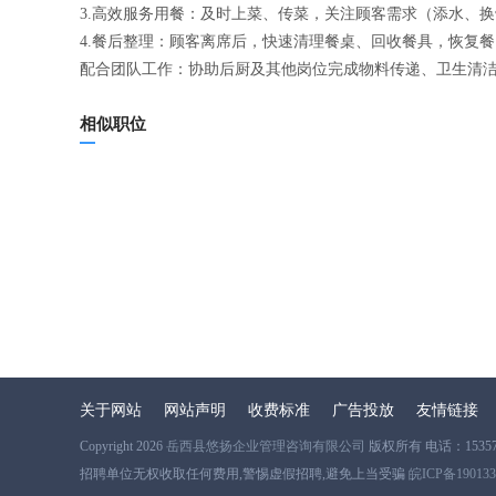
3.高效服务用餐：及时上菜、传菜，关注顾客需求（添水、
4.餐后整理：顾客离席后，快速清理餐桌、回收餐具，恢复
配合团队工作：协助后厨及其他岗位完成物料传递、卫生清
相似职位
关于网站
网站声明
收费标准
广告投放
友情链接
Copyright 2026
岳西县悠扬企业管理咨询有限公司
版权所有 电话：153573
招聘单位无权收取任何费用,警惕虚假招聘,避免上当受骗
皖ICP备19013