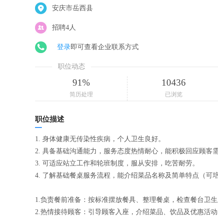
安庆市岳西县
招聘4人
登录
即可查看企业联系方式
职位动态
91%
10436
简历处理
已浏览
职位描述
1. 身体健康无传染性疾病，个人卫生良好。
2. 具备基础沟通能力，服务态度热情耐心，能积极回应顾客
3. 可适应站立工作和轮班制度，服从安排，吃苦耐劳。
4. 了解基础餐桌服务流程，能介绍菜品名称及简单特点（可
1.负责餐前准备：按标准摆放餐具、整理餐桌，检查餐台卫
2.热情接待顾客：引导顾客入座，介绍菜品、饮品及优惠活