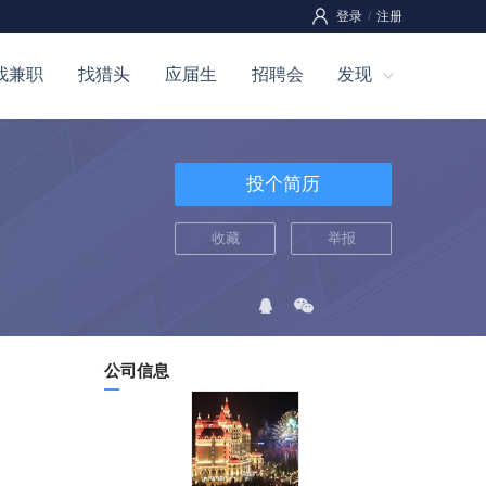
登录
/
注册
找兼职
找猎头
应届生
招聘会
发现
投个简历
收藏
举报
公司信息