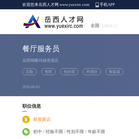
欢迎您来岳西人才网 www.yuexirc.com
手机APP
全国
[切换站点]
餐厅服务员
岳西蝴蝶坞城堡酒店
五险
包吃
包住宿
环境好
有提成
2026-06-03
职位信息
薪资面议
初中 / 经验不限 / 性别不限 / 年龄不限