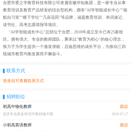
合肥市爱之学教育科技有限公司隶属安徽华知集团，是一家专业从事
教育培训及教育产品研发的综合型机构，拥有“AI学智能成长中心”“领
航自习室”“稷下学社”“几亩花田”等品牌，涵盖教育培训、单词速记、
读书社、高考志愿填报等项目。
“AI学智能成长中心”总部位于合肥，2018年成立至今已有25家校
区。拥有强大、专业的教师团队，秉承以“教育为初心”的核心理念，
致力于为学生提供一个激发潜能，启迪思维的成长平台，为推动三四
线城市教育均衡发展而不懈奋斗。
联系方式
登录后可查看联系方式
招聘职位
初高中物化教师
面议
安庆市岳西县|学历不限|经验不限
2026-07-17
小初高英语教师
面议