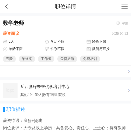
职位详情
数学老师
举报
薪资面议
2026-05-23
2人
学历不限
经验不限
年龄不限
性别不限
微简历可投
五险
年终奖
工作餐
公费旅游
免费培训
岳西县好未来优学培训中心
其他|10～50人|教育/培训/院校
职位描述
薪资待遇：底薪+提成
岗位要求：大专及以上学历；具备爱心、责任心、上进心；持有教师